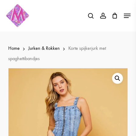
Skip
Menu
to
search
account
Close
main
Menu
content
Home
Jurken & Rokken
Korte spijkerjurk met
spaghettibandjes