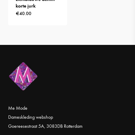
productpagina
korte jurk
productpagi
€
40.00
Dit
product
heeft
meerdere
variaties.
Deze
optie
kan
gekozen
worden
op
Me Mode
de
Dameskleding webshop
productpagina
Goereesestraat 5A, 3083DB Rotterdam