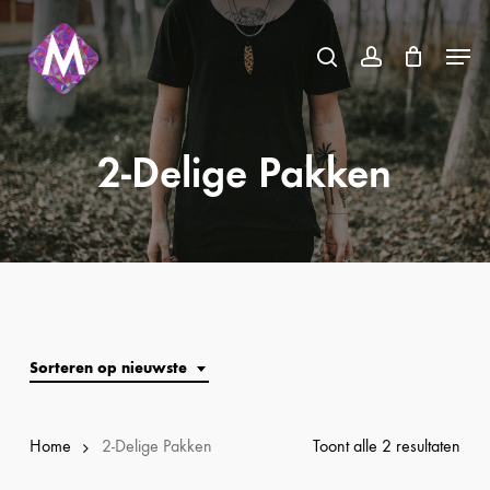
Skip
Menu
to
search
account
Close
main
Menu
content
2-Delige Pakken
Sorteren op nieuwste
Ges
Home
2-Delige Pakken
Toont alle 2 resultaten
op