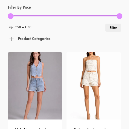
Filter By Price
Min
Max
Prijs:
€50
—
€70
Filter
prij
prij
Product Categories