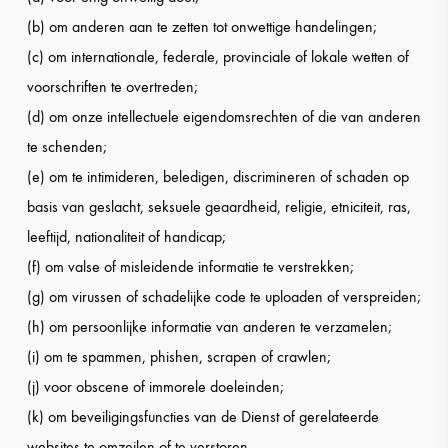
(b) om anderen aan te zetten tot onwettige handelingen;
(c) om internationale, federale, provinciale of lokale wetten of
voorschriften te overtreden;
(d) om onze intellectuele eigendomsrechten of die van anderen
te schenden;
(e) om te intimideren, beledigen, discrimineren of schaden op
basis van geslacht, seksuele geaardheid, religie, etniciteit, ras,
leeftijd, nationaliteit of handicap;
(f) om valse of misleidende informatie te verstrekken;
(g) om virussen of schadelijke code te uploaden of verspreiden;
(h) om persoonlijke informatie van anderen te verzamelen;
(i) om te spammen, phishen, scrapen of crawlen;
(j) voor obscene of immorele doeleinden;
(k) om beveiligingsfuncties van de Dienst of gerelateerde
websites te omzeilen of te verstoren.