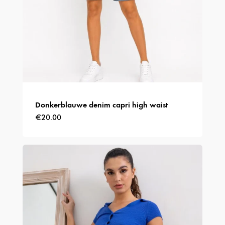
productpagina
Donkerblauwe denim capri high waist
€
20.00
Dit
product
heeft
meerdere
variaties.
Deze
optie
kan