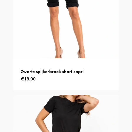
de
productpagina
Zwarte spijkerbroek short capri
€
18.00
Dit
product
heeft
meerdere
variaties.
Deze
optie