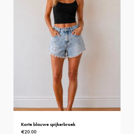
Deze
optie
kan
gekozen
worden
op
de
productpagina
Korte blauwe spijkerbroek
€
20.00
Dit