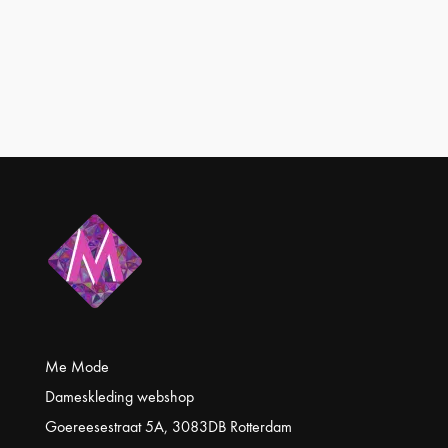
Deze
optie
kan
gekozen
worden
op
de
productpagina
Me Mode
Dameskleding webshop
Goereesestraat 5A, 3083DB Rotterdam