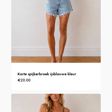
Korte spijkerbroek ijsblauwe kleur
€
20.00
Dit
product
heeft
meerdere
variaties.