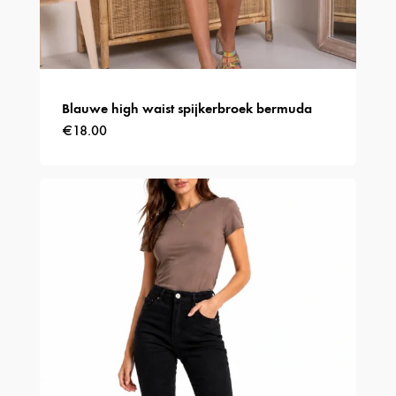
Blauwe high waist spijkerbroek bermuda
€
18.00
Dit
product
heeft
meerdere
variaties.
Deze
optie
kan
gekozen
worden
op