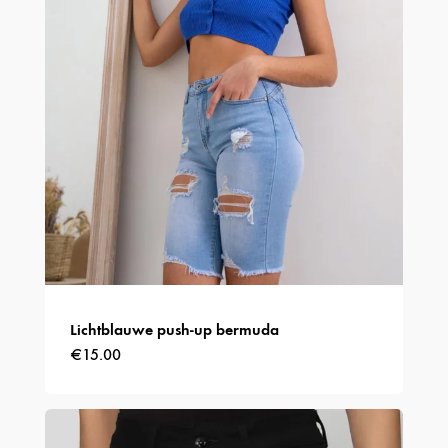
gekozen
worden
op
de
productpagina
Lichtblauwe push-up bermuda
€
15.00
Dit
product
heeft
meerdere