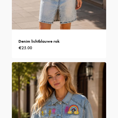
Denim lichtblauwe rok
€
25.00
Dit
product
heeft
meerdere
variaties.
Deze
optie
kan
gekozen