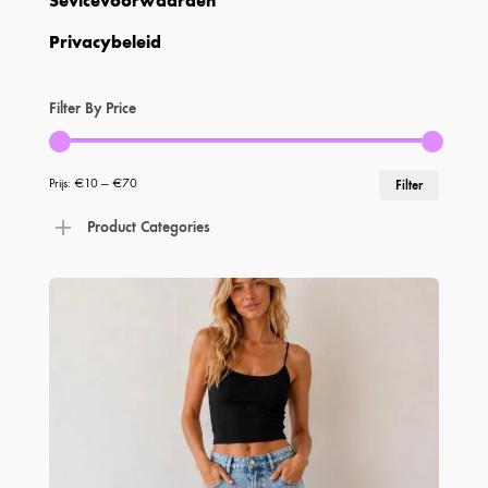
Sevicevoorwaarden
Privacybeleid
Filter By Price
Min.
Max.
Prijs:
€10
—
€70
Filter
prijs
prijs
Product Categories