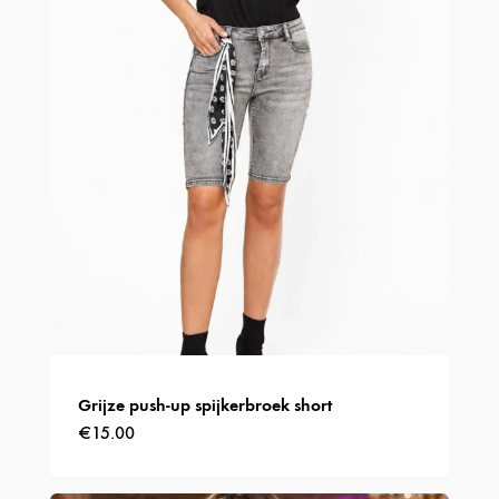
kan
gekozen
worden
op
de
productpagina
Grijze push-up spijkerbroek short
€
15.00
Dit
product