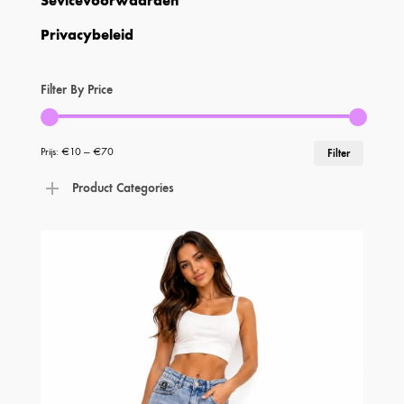
Sevicevoorwaarden
Privacybeleid
Filter By Price
Min.
Max.
Prijs:
€10
—
€70
Filter
prijs
prijs
Product Categories