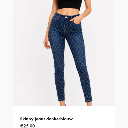
Deze
optie
kan
gekozen
worden
op
de
productpagina
Skinny jeans donkerblauw
€
25.00
Dit