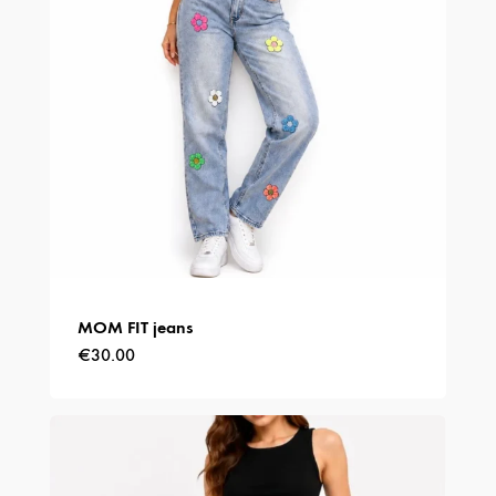
MOM FIT jeans
€
30.00
Dit
product
heeft
meerdere
variaties.